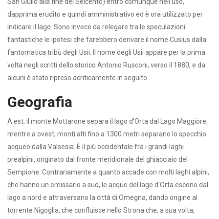
San Giulio alla fine del Seicento) entrò comunque nell'uso,
dapprima erudito e quindi amministrativo ed è ora utilizzato per
indicare il lago. Sono invece da relegare tra le speculazioni
fantastiche le ipotesi che farebbero derivare il nome Cusius dalla
fantomatica tribù degli Usii. Il nome degli Usii appare per la prima
volta negli scritti dello storico Antonio Rusconi, verso il 1880, e da
alcuni è stato ripreso acriticamente in seguito.
Geografia
A est, il monte Mottarone separa il lago d'Orta dal Lago Maggiore,
mentre a ovest, monti alti fino a 1300 metri separano lo specchio
acqueo dalla Valsesia. È il più occidentale fra i grandi laghi
prealpini, originato dal fronte meridionale del ghiacciaio del
Sempione. Contrariamente a quanto accade con molti laghi alpini,
che hanno un emissario a sud, le acque del lago d'Orta escono dal
lago a nord e attraversano la città di Omegna, dando origine al
torrente Nigoglia, che confluisce nello Strona che, a sua volta,