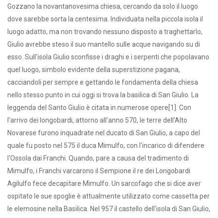
Gozzano la novantanovesima chiesa, cercando da solo il luogo
dove sarebbe sorta la centesima. Individuata nella piccola isola il
luogo adatto, ma non trovando nessuno disposto a traghettarlo,
Giulio avrebbe steso il suo mantello sulle acque navigando su di
esso. Sull'isola Giulio sconfisse i draghi e i serpenti che popolavano
quel luogo, simbolo evidente della superstizione pagana,
cacciandoli per sempre e gettando le fondamenta della chiesa
nello stesso punto in cui oggi si trova la basilica di San Giulio. La
leggenda del Santo Giulio è citata in numerose opere[1]. Con
l'arrivo dei longobardi, attorno all'anno 570, le terre dell'Alto
Novarese furono inquadrate nel ducato di San Giulio, a capo del
quale fu posto nel 575 il duca Mimulfo, con l'incarico di difendere
l'Ossola dai Franchi. Quando, pare a causa del tradimento di
Mimulfo, i Franchi varcarono il Sempione il re dei Longobardi
Agilulfo fece decapitare Mimulfo. Un sarcofago che si dice aver
ospitato le sue spoglie è attualmente utilizzato come cassetta per
le elemosine nella Basilica. Nel 957 il castello dell'isola di San Giulio,