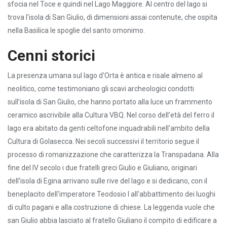
sfocia nel Toce e quindi nel Lago Maggiore. Al centro del lago si
trova l'isola di San Giulio, di dimensioni assai contenute, che ospita
nella Basilica le spoglie del santo omonimo.
Cenni storici
La presenza umana sul lago d'Orta è antica e risale almeno al
neolitico, come testimoniano gli scavi archeologici condotti
sull'isola di San Giulio, che hanno portato alla luce un frammento
ceramico ascrivibile alla Cultura VBQ. Nel corso dell'età del ferro il
lago era abitato da genti celtofone inquadrabili nell'ambito della
Cultura di Golasecca. Nei secoli successivi il territorio segue il
processo di romanizzazione che caratterizza la Transpadana. Alla
fine del IV secolo i due fratelli greci Giulio e Giuliano, originari
dell'isola di Egina arrivano sulle rive del lago e si dedicano, con il
beneplacito dell'imperatore Teodosio I all'abbattimento dei luoghi
di culto pagani e alla costruzione di chiese. La leggenda vuole che
san Giulio abbia lasciato al fratello Giuliano il compito di edificare a