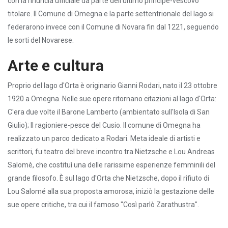
con la rinuncia ufficiale da parte dell'ultimo principe-vescovo
titolare. Il Comune di Omegna e la parte settentrionale del lago si
federarono invece con il Comune di Novara fin dal 1221, seguendo
le sorti del Novarese.
Arte e cultura
Proprio del lago d'Orta è originario Gianni Rodari, nato il 23 ottobre
1920 a Omegna. Nelle sue opere ritornano citazioni al lago d'Orta:
C'era due volte il Barone Lamberto (ambientato sull'Isola di San
Giulio); Il ragioniere-pesce del Cusio. Il comune di Omegna ha
realizzato un parco dedicato a Rodari. Meta ideale di artisti e
scrittori, fu teatro del breve incontro tra Nietzsche e Lou Andreas
Salomè, che costituì una delle rarissime esperienze femminili del
grande filosofo. È sul lago d'Orta che Nietzsche, dopo il rifiuto di
Lou Salomé alla sua proposta amorosa, iniziò la gestazione delle
sue opere critiche, tra cui il famoso "Così parlò Zarathustra".