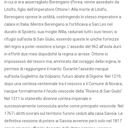
in cui si era asserragliato Berengario d'Ivrea, venne assediato da
Litolfo, figlio dell'imperatore Ottone I. Alla morte di Litolfo,
Berengario riprese le ostilità, costringendo lo stesso imperatore a
calare in Italia. Mentre Berengario si fortificava a San Leo nel
ducato di Spoleto, sua moglie Willa, radunati tutti i suoi tesori, si
rifugiò sull'isola di San Giulio, essendo queste le uniche fortezze
del regno a poter resistere a lungo. L'assedio del 962 all'isola durò
in effetti due mesi dopodiché la regina si arrese. Ottone si
impossessò del tesoro ma, ammirato dal coraggio della regina, le
permise di raggiungere il marito. Durante l'assedio nacque
sull'isola Guglielmo da Volpiano, futuro abate di Digione. Nel 1219,
dopo una contesa ventennale tra il vescovo e il Comune di Novara,
nacque formalmente il feudo vescovile della "Riviera di San Giulio".
Nel 1311 lo staterello divenne contea imperiale e
successivamente conosciuta anche come principato vescovile. Nel
1767 i diritti sovrani sul territorio furono ceduti alla casa Savoia. La
definitiva cessione di potere ai Savoia avvenne però solo nel 1817